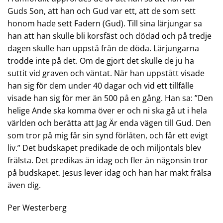
Guds Son, att han och Gud var ett, att de som sett
honom hade sett Fadern (Gud). Till sina lärjungar sa
han att han skulle bli korsfäst och dödad och på tredje
dagen skulle han uppstå från de döda. Lärjungarna
trodde inte på det. Om de gjort det skulle de ju ha
suttit vid graven och väntat. När han uppstått visade
han sig för dem under 40 dagar och vid ett tillfälle
visade han sig för mer än 500 på en gång. Han sa: ”Den
helige Ande ska komma över er och ni ska gå ut i hela
världen och berätta att Jag Är enda vägen till Gud. Den
som tror på mig får sin synd förlåten, och får ett evigt
liv.” Det budskapet predikade de och miljontals blev
frälsta. Det predikas än idag och fler än någonsin tror
på budskapet. Jesus lever idag och han har makt frälsa
även dig.
Per Westerberg