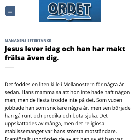
Skip
to
content
MÅNADENS EFTERTANKE
Jesus lever idag och han har makt
frälsa även dig.
Det föddes en liten kille i Mellanöstern för några år
sedan. Hans mamma sa att hon inte hade haft någon
man, men de flesta trodde inte på det. Som vuxen
jobbade han som snickare några år, men sen började
han gå runt och predika och bota sjuka. Det
uppskattades av många, men det religiösa
etablissemanget var hans största motståndare.
Framförallt upprördes de av att han sa att han var