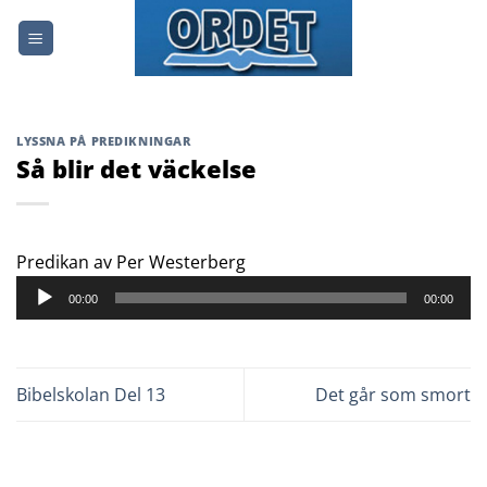
Skip
to
content
LYSSNA PÅ PREDIKNINGAR
Så blir det väckelse
Ljudspelare
Predikan av Per Westerberg
00:00
00:00
Bibelskolan Del 13
Det går som smort