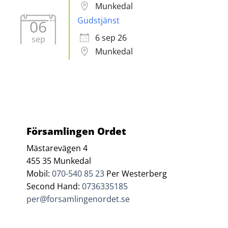
Munkedal
Gudstjänst
06
6 sep 26
sep
Munkedal
Församlingen Ordet
Mästarevägen 4
455 35 Munkedal
Mobil:
070-540 85 23
Per Westerberg
Second Hand:
0736335185
per@forsamlingenordet.se