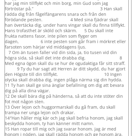
har jag min tillflykt och min borg, min Gud som jag
förtröstar på.” 3 Han skall
rädda dig från fågelfängarens snara och från den
förödande pesten. 4 Med sina fjädrar skall
han övertäcka dig, under hans vingar skall du finna tillflykt.
Hans trofasthet är sköld och skärm. 5 Du skall inte
frukta nattens fasor, inte pilen som flyger om
dagen, 6 inte pesten som går fram i mörkret eller
farsoten som härjar vid middagens ljus.
7 Om än tusen faller vid din sida, ja, tio tusen vid din
högra sida, så skall det inte drabba dig. 8
Med egna ögon skall du se hur de ogudaktiga får sitt straff.
9 Ty du har sagt att Herren är ditt skydd, du har gjort
den Högste till din tillflykt. 10 Ingen
olycka skall drabba dig, ingen plåga närma sig din hydda.
11 Ty han skall ge sina änglar befallning om dig att bevara
dig på alla dina vägar.
12 De skall bära dig på händerna, så att du inte stöter din
fot mot någon sten.
13 Över lejon och huggormarskall du gå fram, du skall
trampa ner unga lejon och drakar.
14″Han håller mig kär och jag skall befria honom, jag skall
beskydda honom, ty han känner mitt namn.
15 Han ropar till mig och jag svarar honom. Jag är med
honom i nöden, jag skall rädda honom och ge honom ära.