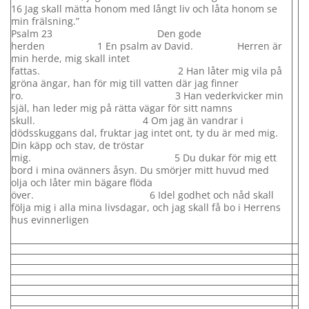
16 Jag skall mätta honom med långt liv och låta honom se
min frälsning.”
Psalm 23 Den gode
herden 1 En psalm av David. Herren är
min herde, mig skall intet
fattas. 2 Han låter mig vila på
gröna ängar, han för mig till vatten där jag finner
ro. 3 Han vederkvicker min
själ, han leder mig på rätta vägar för sitt namns
skull. 4 Om jag än vandrar i
dödsskuggans dal, fruktar jag intet ont, ty du är med mig.
Din käpp och stav, de tröstar
mig. 5 Du dukar för mig ett
bord i mina ovänners åsyn. Du smörjer mitt huvud med
olja och låter min bägare flöda
över. 6 Idel godhet och nåd skall
följa mig i alla mina livsdagar, och jag skall få bo i Herrens
hus evinnerligen