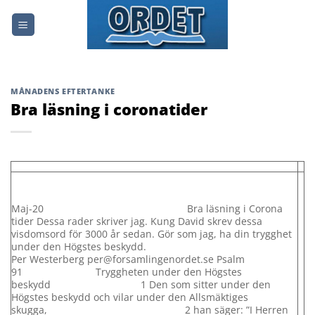
Skip
to
content
MÅNADENS EFTERTANKE
Bra läsning i coronatider
Maj-20 Bra läsning i Corona
tider Dessa rader skriver jag. Kung David skrev dessa
visdomsord för 3000 år sedan. Gör som jag, ha din trygghet
under den Högstes beskydd.
Per Westerberg per@forsamlingenordet.se Psalm
91 Tryggheten under den Högstes
beskydd 1 Den som sitter under den
Högstes beskydd och vilar under den Allsmäktiges
skugga, 2 han säger: ”I Herren