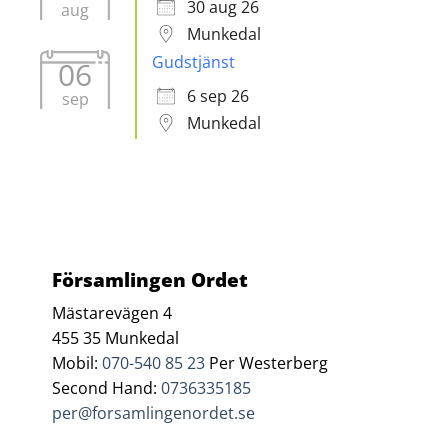
30 aug 26
aug
Munkedal
Gudstjänst
06
6 sep 26
sep
Munkedal
Församlingen Ordet
Mästarevägen 4
455 35 Munkedal
Mobil:
070-540 85 23
Per Westerberg
Second Hand:
0736335185
per@forsamlingenordet.se