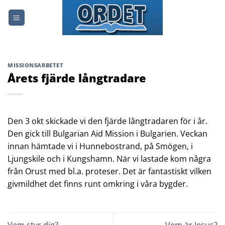
Skip
to
content
MISSIONSARBETET
Årets fjärde långtradare
Den 3 okt skickade vi den fjärde långtradaren för i år.
Den gick till Bulgarian Aid Mission i Bulgarien. Veckan
innan hämtade vi i Hunnebostrand, på Smögen, i
Ljungskile och i Kungshamn. När vi lastade kom några
från Orust med bl.a. proteser. Det är fantastiskt vilken
givmildhet det finns runt omkring i våra bygder.
Vem styr dig?
Vem är Jesus?