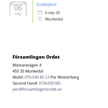
Gudstjänst
06
6 sep 26
sep
Munkedal
Församlingen Ordet
Mästarevägen 4
455 35 Munkedal
Mobil:
070-540 85 23
Per Westerberg
Second Hand:
0736335185
per@forsamlingenordet.se