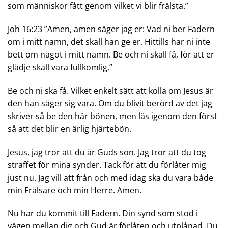
som människor fått genom vilket vi blir frälsta.”
Joh 16:23 ”Amen, amen säger jag er: Vad ni ber Fadern
om i mitt namn, det skall han ge er. Hittills har ni inte
bett om något i mitt namn. Be och ni skall få, för att er
glädje skall vara fullkomlig.”
Be och ni ska få. Vilket enkelt sätt att kolla om Jesus är
den han säger sig vara. Om du blivit berörd av det jag
skriver så be den här bönen, men läs igenom den först
så att det blir en ärlig hjärtebön.
Jesus, jag tror att du är Guds son. Jag tror att du tog
straffet för mina synder. Tack för att du förlåter mig
just nu. Jag vill att från och med idag ska du vara både
min Frälsare och min Herre. Amen.
Nu har du kommit till Fadern. Din synd som stod i
vägen mellan dig och Gud är förlåten och utplånad. Du