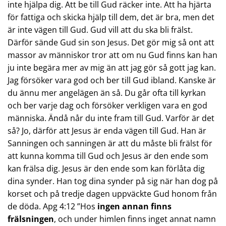
inte hjälpa dig. Att be till Gud räcker inte. Att ha hjärta
för fattiga och skicka hjälp till dem, det är bra, men det
är inte vägen till Gud. Gud vill att du ska bli frälst.
Därför sände Gud sin son Jesus. Det gör mig så ont att
massor av människor tror att om nu Gud finns kan han
ju inte begära mer av mig än att jag gör så gott jag kan.
Jag försöker vara god och ber till Gud ibland. Kanske är
du ännu mer angelägen än så. Du går ofta till kyrkan
och ber varje dag och försöker verkligen vara en god
människa. Ändå når du inte fram till Gud. Varför är det
så? Jo, därför att Jesus är enda vägen till Gud. Han är
Sanningen och sanningen är att du måste bli frälst för
att kunna komma till Gud och Jesus är den ende som
kan frälsa dig. Jesus är den ende som kan förlåta dig
dina synder. Han tog dina synder på sig när han dog på
korset och på tredje dagen uppväckte Gud honom från
de döda. Apg 4:12 ”Hos
ingen annan finns
frälsning
en
, och under himlen finns inget annat namn