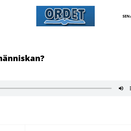
SEN
människan?