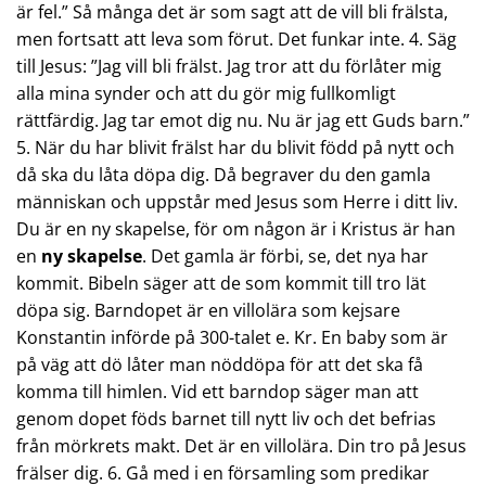
är fel.” Så många det är som sagt att de vill bli frälsta,
men fortsatt att leva som förut. Det funkar inte. 4. Säg
till Jesus: ”Jag vill bli frälst. Jag tror att du förlåter mig
alla mina synder och att du gör mig fullkomligt
rättfärdig. Jag tar emot dig nu. Nu är jag ett Guds barn.”
5. När du har blivit frälst har du blivit född på nytt och
då ska du låta döpa dig. Då begraver du den gamla
människan och uppstår med Jesus som Herre i ditt liv.
Du är en ny skapelse, för om någon är i Kristus är han
en
ny skapelse
. Det gamla är förbi, se, det nya har
kommit. Bibeln säger att de som kommit till tro lät
döpa sig. Barndopet är en villolära som kejsare
Konstantin införde på 300-talet e. Kr. En baby som är
på väg att dö låter man nöddöpa för att det ska få
komma till himlen. Vid ett barndop säger man att
genom dopet föds barnet till nytt liv och det befrias
från mörkrets makt. Det är en villolära. Din tro på Jesus
frälser dig. 6. Gå med i en församling som predikar