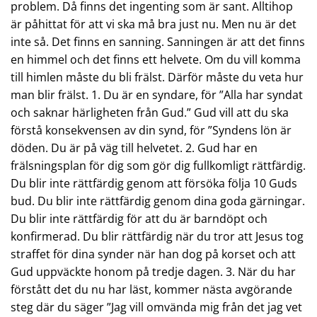
problem. Då finns det ingenting som är sant. Alltihop
är påhittat för att vi ska må bra just nu. Men nu är det
inte så. Det finns en sanning. Sanningen är att det finns
en himmel och det finns ett helvete. Om du vill komma
till himlen måste du bli frälst. Därför måste du veta hur
man blir frälst. 1. Du är en syndare, för ”Alla har syndat
och saknar härligheten från Gud.” Gud vill att du ska
förstå konsekvensen av din synd, för ”Syndens lön är
döden. Du är på väg till helvetet. 2. Gud har en
frälsningsplan för dig som gör dig fullkomligt rättfärdig.
Du blir inte rättfärdig genom att försöka följa 10 Guds
bud. Du blir inte rättfärdig genom dina goda gärningar.
Du blir inte rättfärdig för att du är barndöpt och
konfirmerad. Du blir rättfärdig när du tror att Jesus tog
straffet för dina synder när han dog på korset och att
Gud uppväckte honom på tredje dagen. 3. När du har
förstått det du nu har läst, kommer nästa avgörande
steg där du säger ”Jag vill omvända mig från det jag vet