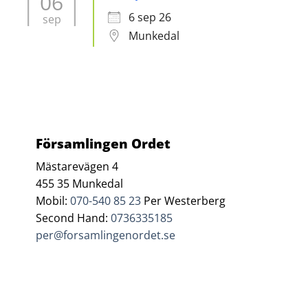
06
6 sep 26
sep
Munkedal
Församlingen Ordet
Mästarevägen 4
455 35 Munkedal
Mobil:
070-540 85 23
Per Westerberg
Second Hand:
0736335185
per@forsamlingenordet.se