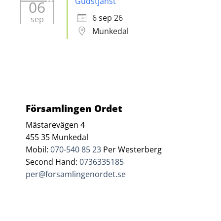
Gudstjänst
06
6 sep 26
sep
Munkedal
Församlingen Ordet
Mästarevägen 4
455 35 Munkedal
Mobil:
070-540 85 23
Per Westerberg
Second Hand:
0736335185
per@forsamlingenordet.se