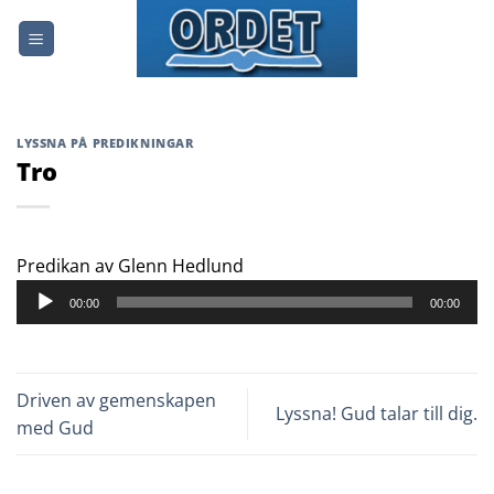
Skip
to
content
LYSSNA PÅ PREDIKNINGAR
Tro
Ljudspelare
Predikan av Glenn Hedlund
00:00
00:00
Driven av gemenskapen
Lyssna! Gud talar till dig.
med Gud