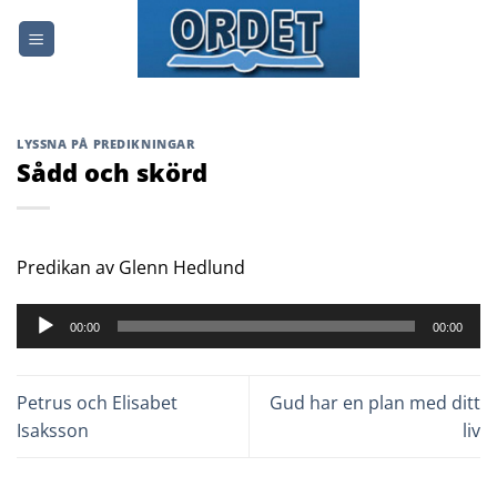
Skip
to
content
LYSSNA PÅ PREDIKNINGAR
Sådd och skörd
Predikan av Glenn Hedlund
Ljudspelare
00:00
00:00
Petrus och Elisabet
Gud har en plan med ditt
Isaksson
liv