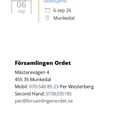
Gudstjänst
06
6 sep 26
sep
Munkedal
Församlingen Ordet
Mästarevägen 4
455 35 Munkedal
Mobil:
070-540 85 23
Per Westerberg
Second Hand:
0736335185
per@forsamlingenordet.se