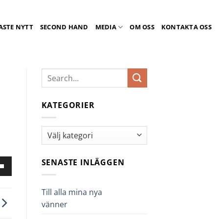
ASTE NYTT
SECOND HAND
MEDIA
OM OSS
KONTAKTA OSS
KATEGORIER
Kategorier
SENASTE INLÄGGEN
nd
er-
ngenterna
Till alla mina nya
vänner