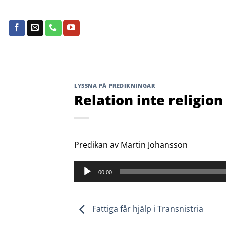
Skip
to
content
LYSSNA PÅ PREDIKNINGAR
Relation inte religion
Predikan av Martin Johansson
Ljudspelare
00:00
Fattiga får hjälp i Transnistria