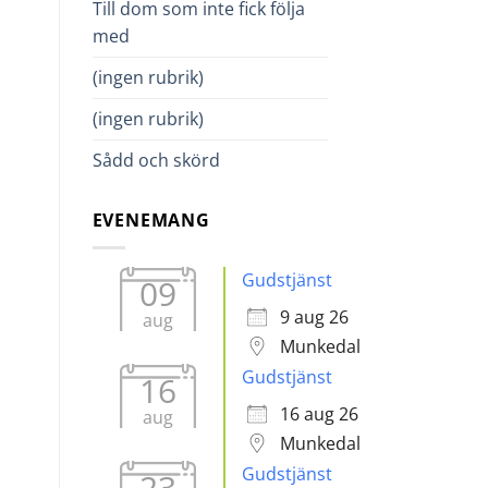
Till dom som inte fick följa
med
(ingen rubrik)
en.
(ingen rubrik)
Sådd och skörd
EVENEMANG
Gudstjänst
09
9 aug 26
aug
Munkedal
Gudstjänst
16
16 aug 26
aug
Munkedal
Gudstjänst
23