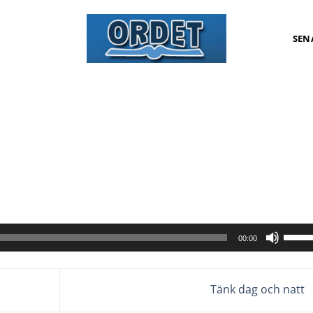
SEN
Anvä
00:00
upp/n
pilta
för
Tänk dag och natt
att