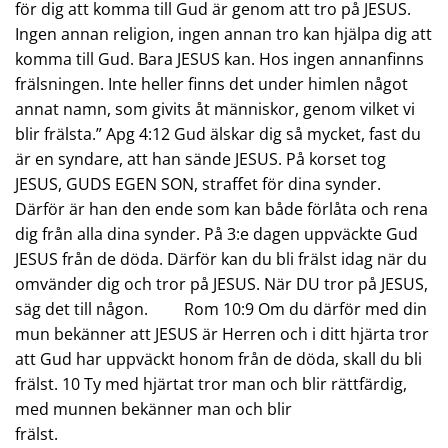
för dig att komma till Gud är genom att tro på JESUS.
Ingen annan religion, ingen annan tro kan hjälpa dig att
komma till Gud. Bara JESUS kan. Hos ingen annanfinns
frälsningen. Inte heller finns det under himlen något
annat namn, som givits åt människor, genom vilket vi
blir frälsta.” Apg 4:12 Gud älskar dig så mycket, fast du
är en syndare, att han sände JESUS. På korset tog
JESUS, GUDS EGEN SON, straffet för dina synder.
Därför är han den ende som kan både förlåta och rena
dig från alla dina synder. På 3:e dagen uppväckte Gud
JESUS från de döda. Därför kan du bli frälst idag när du
omvänder dig och tror på JESUS. När DU tror på JESUS,
säg det till någon. Rom 10:9 Om du därför med din
mun bekänner att JESUS är Herren och i ditt hjärta tror
att Gud har uppväckt honom från de döda, skall du bli
frälst. 10 Ty med hjärtat tror man och blir rättfärdig,
med munnen bekänner man och blir
frälst.