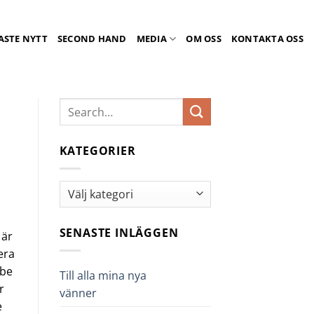
ASTE NYTT
SECOND HAND
MEDIA
OM OSS
KONTAKTA OSS
KATEGORIER
Kategorier
s
SENASTE INLÄGGEN
 är
era
 be
Till alla mina nya
r
vänner
e