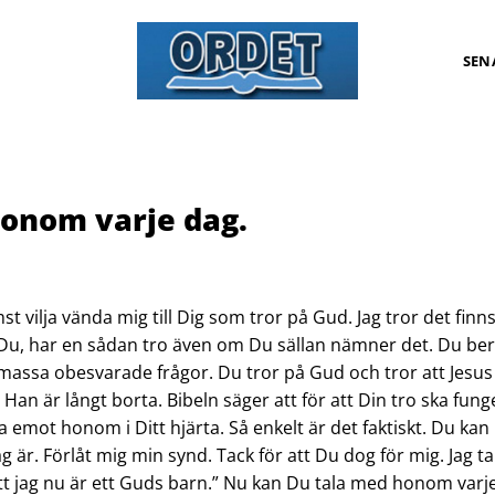
SEN
onom varje dag.
t vilja vända mig till Dig som tror på Gud. Jag tror det finn
Du, har en sådan tro även om Du sällan nämner det. Du ber
 massa obesvarade frågor. Du tror på Gud och tror att Jesus
 är långt borta. Bibeln säger att för att Din tro ska fung
a emot honom i Ditt hjärta. Så enkelt är det faktiskt. Du kan
ag är. Förlåt mig min synd. Tack för att Du dog för mig. Jag ta
 att jag nu är ett Guds barn.” Nu kan Du tala med honom varj