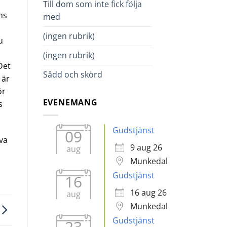
Till dom som inte fick följa
ans
med
(ingen rubrik)
u
(ingen rubrik)
Det
Sådd och skörd
 är
ör
EVENEMANG
s
Gudstjänst
09
lva
9 aug 26
aug
Munkedal
Gudstjänst
16
16 aug 26
aug
Munkedal
Gudstjänst
23