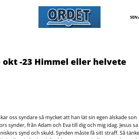
SEN
okt -23 Himmel eller helvete
skar oss syndare så mycket att han lät sin egen älskade son
kors synder, från Adam och Eva till dig och mig idag. Jesus sa 
änniskors synd och skuld. Synden måste få sitt straff. Så tänk