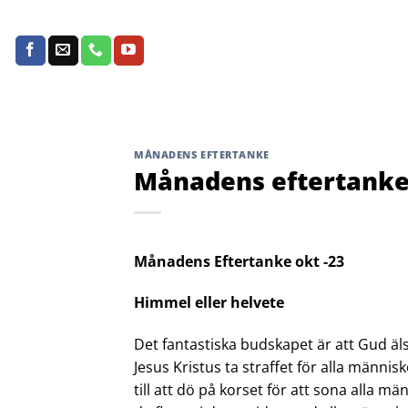
Skip
to
content
MÅNADENS EFTERTANKE
Månadens eftertanke 
Månadens Eftertanke okt -23
Himmel eller helvete
Det fantastiska budskapet är att Gud äl
Jesus Kristus ta straffet för alla männis
till att dö på korset för att sona alla m