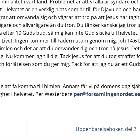
riminalitet i vårt land. Problemet är att vi alla är syndare och
etet. Helvetet är en verklig plats som är till för Djävulen och h
 att omvända sig och vägrar att tro på att Jesus har tagit
tigare och allvarligare än du tror. Du tänker kanske jag tror j
a efter 10 Guds bud, så mig kan inte Gud skicka till helvetet.
 Livet. Ingen kommer till Fadern utom genom mig. Joh 14:6 
 himlen och det är att du omvänder dig och tror på Jesus. Det
ig. Nu kommer jag till dig. Tack Jesus för att du tog straffet f
h förlåtelsen som du ger mig. Tack för att jag nu är ett Gud
g att få komma till himlen. Annars får vi på domens dag sjä
ighet i helvetet. Per Westerberg
per@forsamlingenordet.se
Uppenbarelseboken del 2