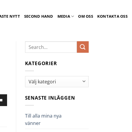
ASTE NYTT
SECOND HAND
MEDIA
OM OSS
KONTAKTA OSS
KATEGORIER
Kategorier
SENASTE INLÄGGEN
nd
er-
ngenterna
Till alla mina nya
vänner