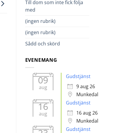
Till dom som inte fick följa
med
(ingen rubrik)
en.
(ingen rubrik)
Sådd och skörd
EVENEMANG
Gudstjänst
09
9 aug 26
aug
Munkedal
Gudstjänst
16
16 aug 26
aug
Munkedal
Gudstjänst
23