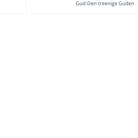
höja
Gud-Den treenige Guden
eller
sänka
volym