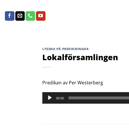
Skip
to
content
LYSSNA PÅ PREDIKNINGAR
Lokalförsamlingen
Predikan av Per Westerberg
Ljudspelare
00:00