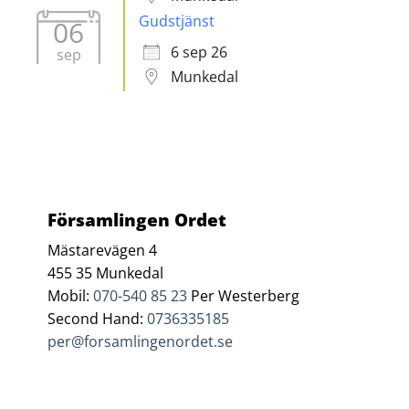
Gudstjänst
06
6 sep 26
sep
Munkedal
Församlingen Ordet
Mästarevägen 4
455 35 Munkedal
Mobil:
070-540 85 23
Per Westerberg
Second Hand:
0736335185
per@forsamlingenordet.se