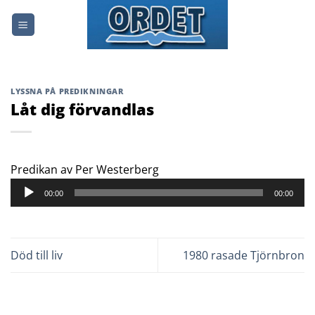
Skip
to
content
LYSSNA PÅ PREDIKNINGAR
Låt dig förvandlas
Ljudspelare
Predikan av Per Westerberg
00:00
00:00
Död till liv
1980 rasade Tjörnbron