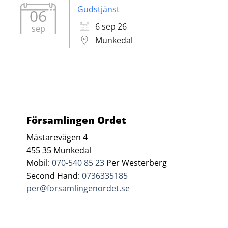
Gudstjänst
06
6 sep 26
sep
Munkedal
Församlingen Ordet
Mästarevägen 4
455 35 Munkedal
Mobil:
070-540 85 23
Per Westerberg
Second Hand:
0736335185
per@forsamlingenordet.se