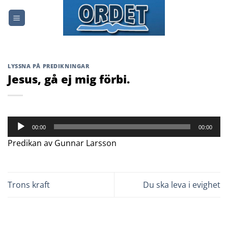
Skip
to
content
LYSSNA PÅ PREDIKNINGAR
Jesus, gå ej mig förbi.
Ljudspelare
00:00
00:00
Predikan av Gunnar Larsson
Trons kraft
Du ska leva i evighet