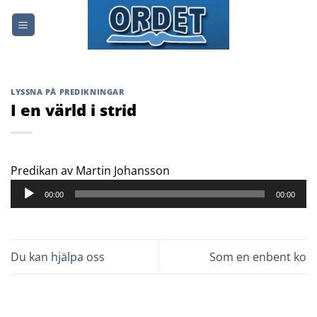
Skip
to
content
LYSSNA PÅ PREDIKNINGAR
I en värld i strid
Ljudspelare
Predikan av Martin Johansson
00:00
00:00
Du kan hjälpa oss
Som en enbent ko