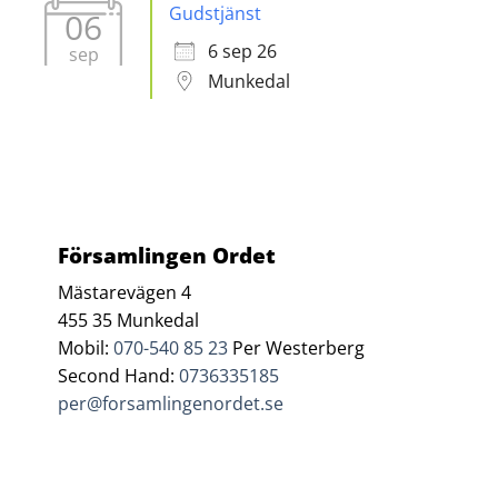
Gudstjänst
06
6 sep 26
sep
Munkedal
Församlingen Ordet
Mästarevägen 4
455 35 Munkedal
Mobil:
070-540 85 23
Per Westerberg
Second Hand:
0736335185
per@forsamlingenordet.se