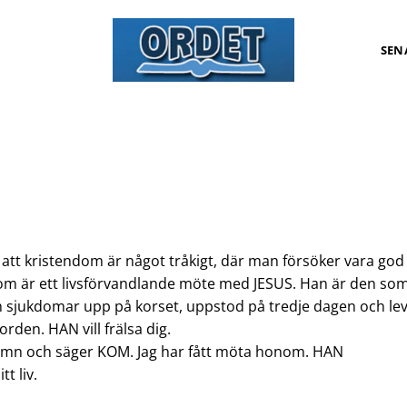
SEN
t kristendom är något tråkigt, där man försöker vara god
ndom är ett livsförvandlande möte med JESUS. Han är den so
ch sjukdomar upp på korset, uppstod på tredje dagen och le
rden. HAN vill frälsa dig.
amn och säger KOM. Jag har fått möta honom. HAN
t liv.