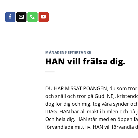
Skip
to
content
MÅNADENS EFTERTANKE
HAN vill frälsa dig.
DU HAR MISSAT POÄNGEN, du som tror at
och snäll och tror på Gud. NEJ, kriste
dog för dig och mig, tog våra synder o
IDAG. HAN har all makt i himlen och på jo
Och hela dig. HAN står med en öppen f
förvandlade mitt liv. HAN vill förvandla dit