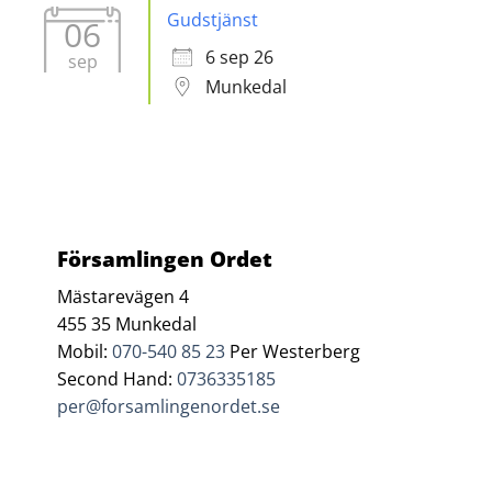
Gudstjänst
06
6 sep 26
sep
Munkedal
Församlingen Ordet
Mästarevägen 4
455 35 Munkedal
Mobil:
070-540 85 23
Per Westerberg
Second Hand:
0736335185
per@forsamlingenordet.se