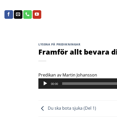
Skip
to
content
LYSSNA PÅ PREDIKNINGAR
Framför allt bevara di
Ljudspela
Predikan av Martin Johansson
00:00
Du ska bota sjuka (Del 1)