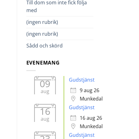
Till dom som inte fick följa
med
en.
(ingen rubrik)
(ingen rubrik)
Sådd och skörd
EVENEMANG
Gudstjänst
09
9 aug 26
aug
Munkedal
Gudstjänst
16
16 aug 26
aug
Munkedal
Gudstjänst
23