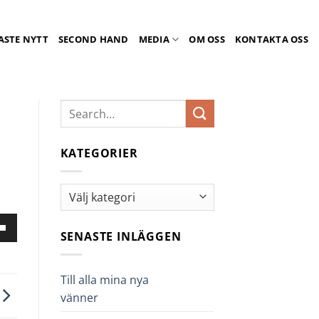
ASTE NYTT
SECOND HAND
MEDIA
OM OSS
KONTAKTA OSS
KATEGORIER
Kategorier
nd
SENASTE INLÄGGEN
er-
ngenterna
Till alla mina nya
vänner