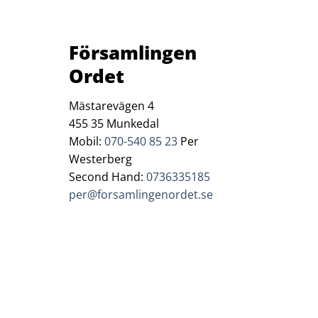
Församlingen
Land
Ordet
Mästarevägen 4
455 35 Munkedal
Evenemangplatser?
Mobil:
070-540 85 23
Per
Westerberg
Second Hand:
0736335185
per@forsamlingenordet.se