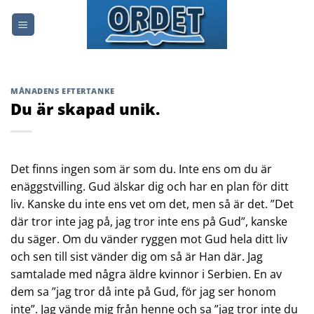
Skip
to
content
MÅNADENS EFTERTANKE
Du är skapad unik.
Det finns ingen som är som du. Inte ens om du är
enäggstvilling. Gud älskar dig och har en plan för ditt
liv. Kanske du inte ens vet om det, men så är det. ”Det
där tror inte jag på, jag tror inte ens på Gud”, kanske
du säger. Om du vänder ryggen mot Gud hela ditt liv
och sen till sist vänder dig om så är Han där. Jag
samtalade med några äldre kvinnor i Serbien. En av
dem sa ”jag tror då inte på Gud, för jag ser honom
inte”. Jag vände mig från henne och sa ”jag tror inte du