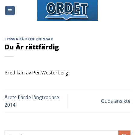
Skip
to
content
LYSSNA PÅ PREDIKNINGAR
Du Är rättfärdig
Predikan av Per Westerberg
Årets fjärde långtradare
Guds ansikte
2014