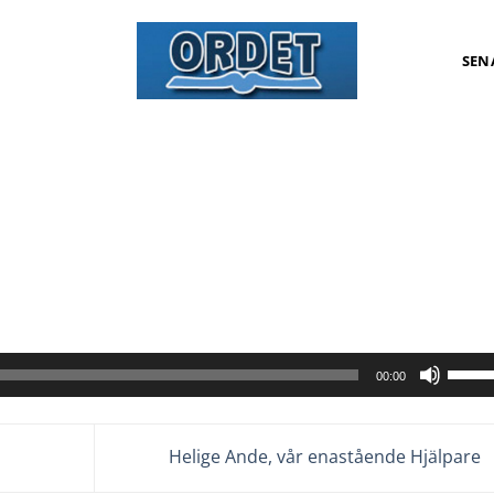
SEN
Anvä
00:00
upp/n
pilta
för
Helige Ande, vår enastående Hjälpare
att