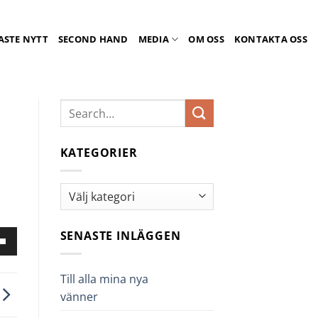
ASTE NYTT
SECOND HAND
MEDIA
OM OSS
KONTAKTA OSS
KATEGORIER
Kategorier
SENASTE INLÄGGEN
nd
er-
ngenterna
Till alla mina nya
vänner