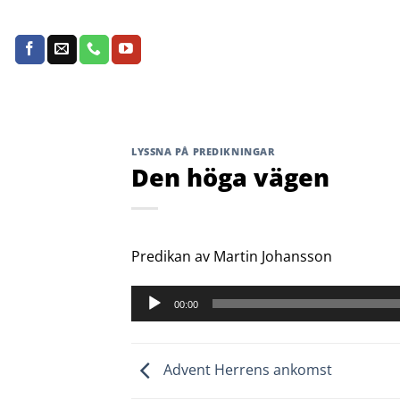
Skip
to
content
LYSSNA PÅ PREDIKNINGAR
Den höga vägen
Predikan av Martin Johansson
Ljudspelare
00:00
Advent Herrens ankomst