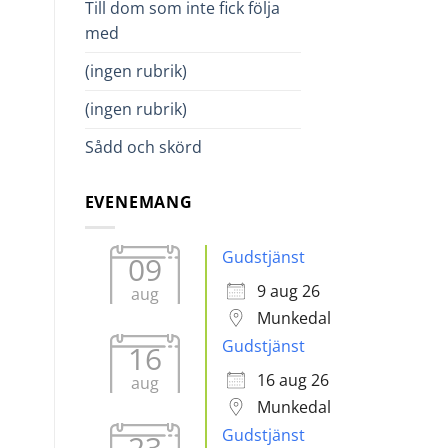
Till dom som inte fick följa
med
(ingen rubrik)
en.
(ingen rubrik)
Sådd och skörd
EVENEMANG
Gudstjänst
09
9 aug 26
aug
Munkedal
Gudstjänst
16
16 aug 26
aug
Munkedal
Gudstjänst
23