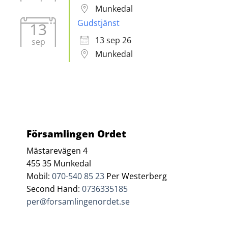
Munkedal
Gudstjänst
13
13 sep 26
sep
Munkedal
Församlingen Ordet
Mästarevägen 4
455 35 Munkedal
Mobil:
070-540 85 23
Per Westerberg
Second Hand:
0736335185
per@forsamlingenordet.se