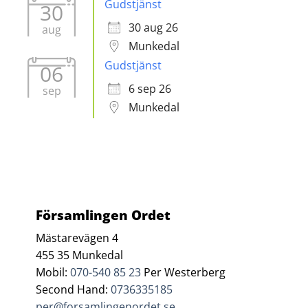
Gudstjänst
30
30 aug 26
aug
Munkedal
Gudstjänst
06
6 sep 26
sep
Munkedal
Församlingen Ordet
Mästarevägen 4
455 35 Munkedal
Mobil:
070-540 85 23
Per Westerberg
Second Hand:
0736335185
per@forsamlingenordet.se