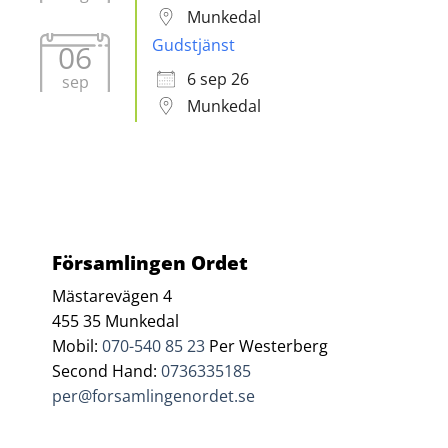
Munkedal
Gudstjänst
06
6 sep 26
sep
Munkedal
Församlingen Ordet
Mästarevägen 4
455 35 Munkedal
Mobil:
070-540 85 23
Per Westerberg
Second Hand:
0736335185
per@forsamlingenordet.se