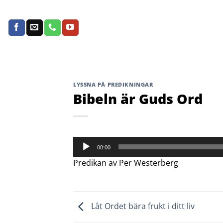
Skip
to
content
LYSSNA PÅ PREDIKNINGAR
Bibeln är Guds Ord
Ljudspelare
00:00
Predikan av Per Westerberg
Låt Ordet bära frukt i ditt liv