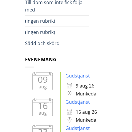
Till dom som inte fick följa
med
en.
(ingen rubrik)
(ingen rubrik)
Sådd och skörd
EVENEMANG
Gudstjänst
09
9 aug 26
aug
Munkedal
Gudstjänst
16
16 aug 26
aug
Munkedal
Gudstjänst
23