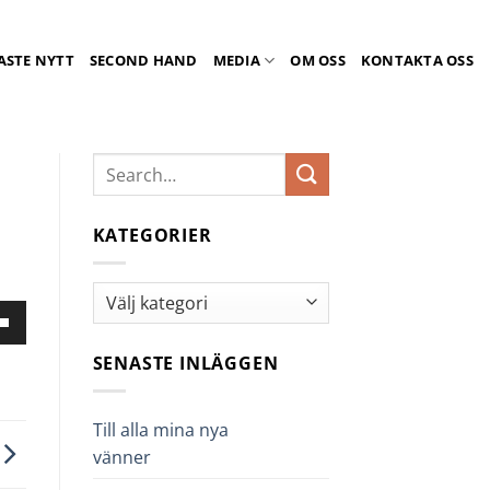
ASTE NYTT
SECOND HAND
MEDIA
OM OSS
KONTAKTA OSS
KATEGORIER
Kategorier
nd
er-
SENASTE INLÄGGEN
ngenterna
Till alla mina nya
vänner