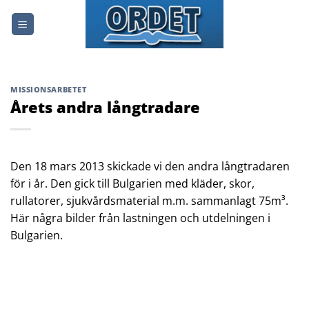
Skip
to
content
MISSIONSARBETET
Årets andra långtradare
Den 18 mars 2013 skickade vi den andra långtradaren
för i år. Den gick till Bulgarien med kläder, skor,
rullatorer, sjukvårdsmaterial m.m. sammanlagt 75m³.
Här några bilder från lastningen och utdelningen i
Bulgarien.