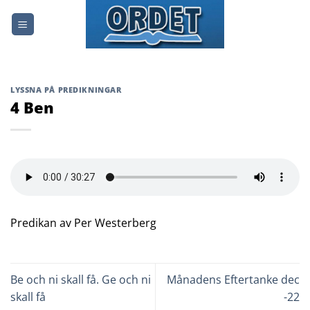
Skip
to
content
LYSSNA PÅ PREDIKNINGAR
4 Ben
Predikan av Per Westerberg
Be och ni skall få. Ge och ni
Månadens Eftertanke dec
skall få
-22