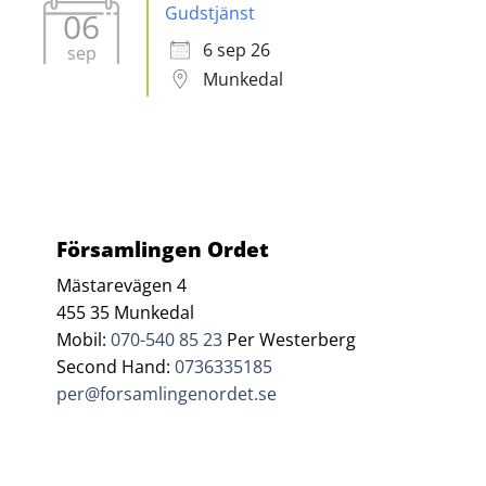
Gudstjänst
06
6 sep 26
sep
Munkedal
Församlingen Ordet
Mästarevägen 4
455 35 Munkedal
Mobil:
070-540 85 23
Per Westerberg
Second Hand:
0736335185
per@forsamlingenordet.se