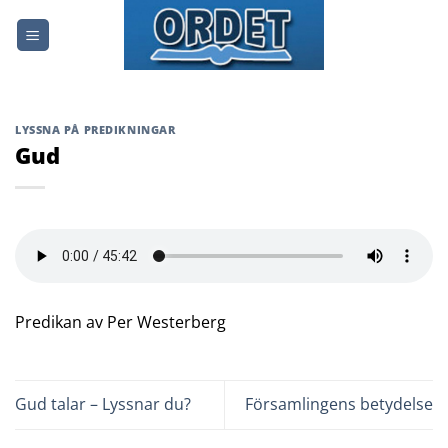
Skip
to
content
LYSSNA PÅ PREDIKNINGAR
Gud
Predikan av Per Westerberg
Gud talar – Lyssnar du?
Församlingens betydelse