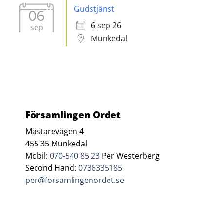
Gudstjänst
06
6 sep 26
sep
Munkedal
Församlingen Ordet
Mästarevägen 4
455 35 Munkedal
Mobil:
070-540 85 23
Per Westerberg
Second Hand:
0736335185
per@forsamlingenordet.se