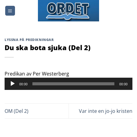
Skip
to
content
LYSSNA PÅ PREDIKNINGAR
Du ska bota sjuka (Del 2)
Ljudspelare
Predikan av Per Westerberg
00:00
00:00
OM (Del 2)
Var inte en jo-jo kristen