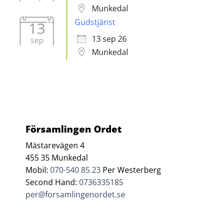
Munkedal
Gudstjänst
13
13 sep 26
sep
Munkedal
Församlingen Ordet
Mästarevägen 4
455 35 Munkedal
Mobil:
070-540 85 23
Per Westerberg
Second Hand:
0736335185
per@forsamlingenordet.se