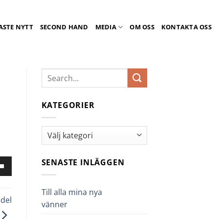
ASTE NYTT
SECOND HAND
MEDIA
OM OSS
KONTAKTA OSS
KATEGORIER
Kategorier
SENASTE INLÄGGEN
nd
er-
ngenterna
Till alla mina nya
del
vänner