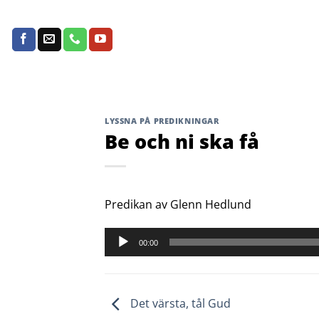
Skip
to
content
LYSSNA PÅ PREDIKNINGAR
Be och ni ska få
Predikan av Glenn Hedlund
Ljudspelare
00:00
Det värsta, tål Gud