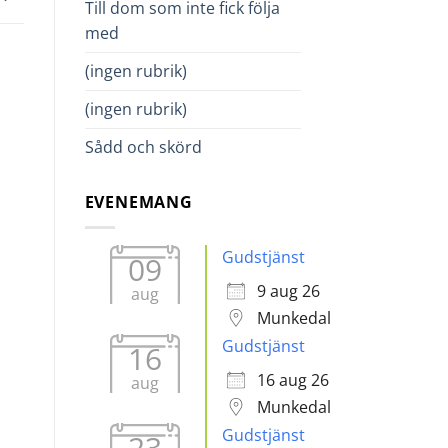
Till dom som inte fick följa
med
(ingen rubrik)
en.
(ingen rubrik)
Sådd och skörd
EVENEMANG
Gudstjänst
09
9 aug 26
aug
Munkedal
Gudstjänst
16
16 aug 26
aug
Munkedal
Gudstjänst
23