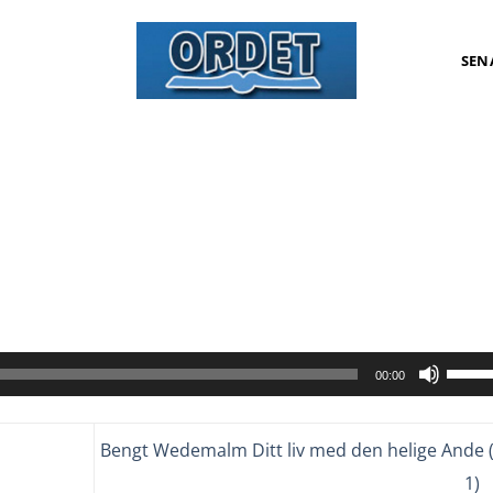
SEN
Anvä
00:00
upp/n
pilta
Bengt Wedemalm Ditt liv med den helige Ande (
för
att
1)